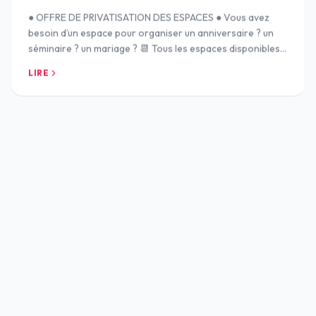
● OFFRE DE PRIVATISATION DES ESPACES ● Vous avez
besoin d’un espace pour organiser un anniversaire ? un
séminaire ? un mariage ? 📆 Tous les espaces disponibles
au Spot sont privatisables pour votre é
LIRE
6 MAI 2024
FRESQUE DU MONT DUPLAN
Le collège du Mont Duplan a réuni plusieurs partenaires du
quartier Gambetta-Richelieu dans le cadre du dispositif
«égalité filles-garçons». Le Spot a ainsi été associé à la
Ligue de l’Enseignement et
LIRE
6 MAI 2024
REPRISE DES VISITES GUIDÉES AU SPOT
● REPRISE DES VISITES GUIDÉES AU SPOT ● Les visites