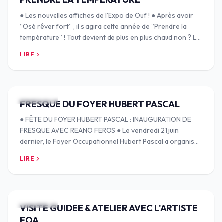
● Les nouvelles affiches de l'Expo de Ouf ! ● Après avoir
“Osé rêver fort” , il s’agira cette année de “Prendre la
température” ! Tout devient de plus en plus chaud non ? La
planète, les rapports soci
LIRE
3 JUIL. 2024
FRESQUE DU FOYER HUBERT PASCAL
● FÊTE DU FOYER HUBERT PASCAL : INAUGURATION DE
FRESQUE AVEC REANO FEROS ● Le vendredi 21 juin
dernier, le Foyer Occupationnel Hubert Pascal a organisé
leur fête de foyer annuelle : c’était l’occasion
LIRE
3 JUIL. 2024
VISITE GUIDEE & ATELIER AVEC L'ARTISTE
FOA