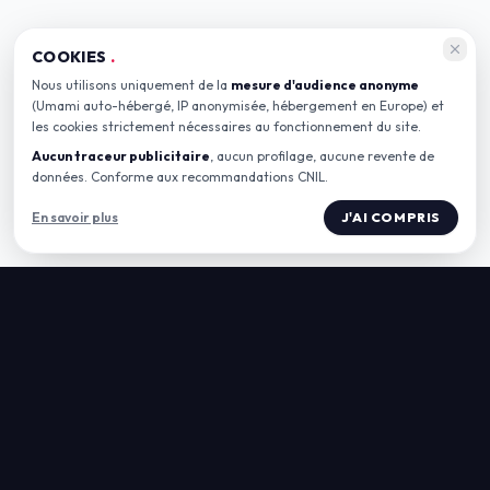
COOKIES
.
Nous utilisons uniquement de la
mesure d'audience anonyme
(Umami auto-hébergé, IP anonymisée, hébergement en Europe) et
les cookies strictement nécessaires au fonctionnement du site.
Aucun traceur publicitaire
, aucun profilage, aucune revente de
données. Conforme aux recommandations CNIL.
En savoir plus
J'AI COMPRIS
LE SPOT
ESPACES
Agenda
Café & Bar
Actualités
Privatisation
Art Vivant
Prestation artistique