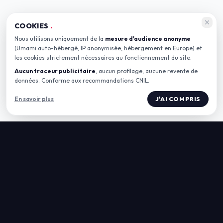
COOKIES
.
Nous utilisons uniquement de la
mesure d'audience anonyme
(Umami auto-hébergé, IP anonymisée, hébergement en Europe) et
les cookies strictement nécessaires au fonctionnement du site.
Aucun traceur publicitaire
, aucun profilage, aucune revente de
données. Conforme aux recommandations CNIL.
En savoir plus
J'AI COMPRIS
LE SPOT
ESPACES
Agenda
Café & Bar
Actualités
Privatisation
Art Vivant
Prestation artistique