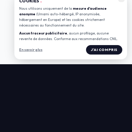
COOKIES
.
Nous utilisons uniquement de la
mesure d'audience
anonyme
(Umami auto-hébergé, IP anonymisée,
hébergement en Europe) et les cookies strictement
nécessaires au fonctionnement du site.
Aucun traceur publicitaire
, aucun profilage, aucune
revente de données. Conforme aux recommandations CNIL.
En savoir plus
J'AI COMPRIS
LIENS
Boutique
Adhérez à l'asso
Tiers-Lieux du Gard